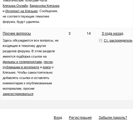
Клязьма Онлайн
,
Барахолка Клязьма
и
Интернет на Клязьме
. Сообщения,
не соответствующие тематике
форума, будут удалены.
Прочие вопросы
3
14
3 года назад
Здесь обсуждаются все вопросы, не
Ст. распорядитель
входящие в тематику других
разделов форума. В этом разделе
имеется подборка ссылок на
фильмы и телерепортажи
,
песни
,
публикации в интернете
и
книги
о
Клязьме, Чтобы самостоятельно
добавлять ссылки и оставлять
комментарии к опубликованным
материалам, просим
зарегистрироваться
.
Вход
Регистрация
Забыли пароль?