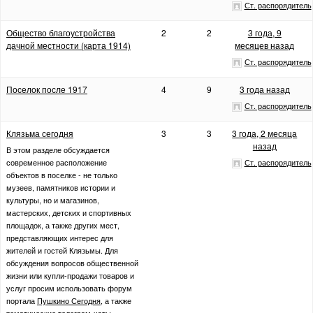
Ст. распорядитель
Общество благоустройства
2
2
3 года, 9
дачной местности (карта 1914)
месяцев назад
Ст. распорядитель
Поселок после 1917
4
9
3 года назад
Ст. распорядитель
Клязьма сегодня
3
3
3 года, 2 месяца
назад
В этом разделе обсуждается
современное расположение
Ст. распорядитель
объектов в поселке - не только
музеев, памятников истории и
культуры, но и магазинов,
мастерских, детских и спортивных
площадок, а также других мест,
представляющих интерес для
жителей и гостей Клязьмы. Для
обсуждения вопросов общественной
жизни или купли-продажи товаров и
услуг просим использовать форум
портала
Пушкино Сегодня
, а также
тематические телеграм-чаты